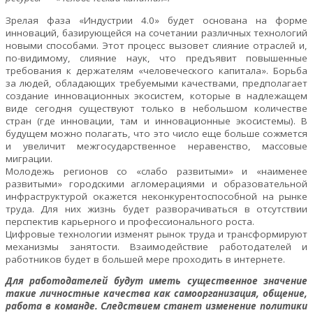
Зрелая фаза «Индустрии 4.0» будет основана на форме
инноваций, базирующейся на сочетании различных технологий
новыми способами. Этот процесс вызовет слияние отраслей и,
по-видимому, слияние наук, что предъявит повышенные
требования к держателям «человеческого капитала». Борьба
за людей, обладающих требуемыми качествами, предполагает
создание инновационных экосистем, которые в надлежащем
виде сегодня существуют только в небольшом количестве
стран (где инновации, там и инновационные экосистемы). В
будущем можно полагать, что это число еще больше сожмется
и увеличит межгосударственное неравенство, массовые
миграции.
Молодежь регионов со «слабо развитыми» и «наименее
развитыми» городскими агломерациями и образовательной
инфраструктурой окажется неконкурентоспособной на рынке
труда. Для них жизнь будет разворачиваться в отсутствии
перспектив карьерного и профессионального роста.
Цифровые технологии изменят рынок труда и трансформируют
механизмы занятости. Взаимодействие работодателей и
работников будет в большей мере проходить в интернете.
Для работодателей будут иметь существенное значение
такие личностные качества как самоорганизация, общение,
работа в команде. Следствием станет изменение политики