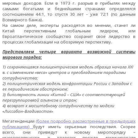
мировых доходов. Если в 1973 г. разрыв в прибылях между
самыми богатыми и беднейшими странами определялся
соотношением 44:1, то спустя 30 лет – уже 72:1 (по данным
Всемирного банка).
На самом деле, эксперты расходятся во мнении, станет ли
Китай перспективным глобальным лидером, или
Евроатлантическое сообщество сохранит свое лидерство в
процессах глобализации на обозримую перспективу.
Представляем четыре варианта возможной системы
мирового порядка:
1) сохраняющаяся полицентрическая модель образца начала XXI
в. с изменением «веса» центров и преобладанием парадигмы
сотрудничества;
2) полицентрическая модель конфронтации России с Западом с
ее периодическим обострением;
3) биполярность линии «Китай – США» с соответствующей
перегруппировкой альянсов и стран;
4) возврат к масштабному сотрудничеству по модели
«Лиссабон–Владивосток»
Мегатенденции
(более подробно рассмотренные в предыдущих
публикациях)
будут иметь серьезные последствия. Скорее
всего, они приведут к новому миропорядку –
многополярности, в котором прежде доминировали