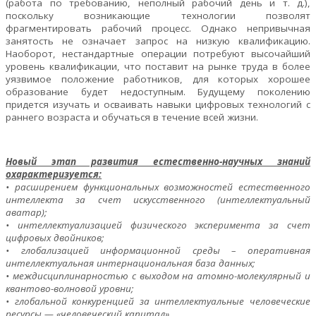
(работа по требованию, неполный рабочий день и т. д.),
поскольку возникающие технологии позволят
фрагментировать рабочий процесс. Однако непривычная
занятость не означает запрос на низкую квалификацию.
Наоборот, нестандартные операции потребуют высочайший
уровень квалификации, что поставит на рынке труда в более
уязвимое положение работников, для которых хорошее
образование будет недоступным. Будущему поколению
придется изучать и осваивать навыки цифровых технологий с
раннего возраста и обучаться в течение всей жизни.
Новый этап развития естественно-научных знаний
охарактеризуется:
• расширением функциональных возможностей естественного
интеллекта за счет искусственного (интеллектуальный
аватар);
• интеллектуализацией физического эксперимента за счет
цифровых двойников;
• глобализацией информационной среды – оперативная
интеллектуальная интернациональная база данных;
• междисциплинарностью с выходом на атомно-молекулярный и
квантово-волновой уровни;
• глобальной конкуренцией за интеллектуальные человеческие
ресурсы — «человеческий капитал».