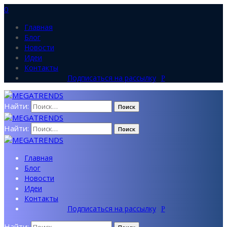
0
Главная
Блог
Новости
Идеи
Контакты
Подписаться на рассылку
Найти:
Найти:
Главная
Блог
Новости
Идеи
Контакты
Подписаться на рассылку
Найти: